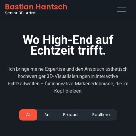
Bastian Hantsch
Senior 3D-Artist
Wo High-End auf
Echtzeit trifft.
Ich bringe meine Expertise und den Anspruch ästhetisch
hochwertiger 3D-Visualisierungen in interaktive
Echtzeitwelten – für innovative Markenerlebnisse, die im
Kopf bleiben.
Mini John Cooper Works
Bobini Kids
Xiaomi Redmi Note 11 Series
Eclipse - Mercedes EQXX
All
Art
Product
Realtime
Client: MINI + Staud Studios,Media.Monks
BMW iX2
View more
Client: Dr.Miele Group /
Tools: 3ds Max, V-Ray,
/Tools: Unreal Engine 5
Metaverse
View more
Personal project to learn more blender and
TyFlow
View more
Client: BMW + Media Monks / Tools: Unreal
cylces!
View more
project3
Client: Demodern, Xiaomi / Tools used: Unity,